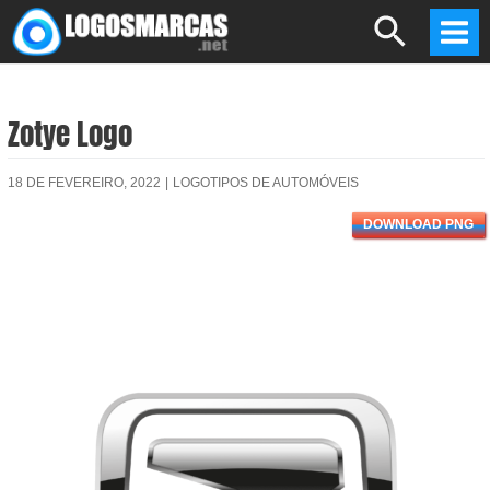
Skip
Search
to
Mai
content
Men
Zotye Logo
18 DE FEVEREIRO, 2022
|
LOGOTIPOS DE AUTOMÓVEIS
DOWNLOAD PNG