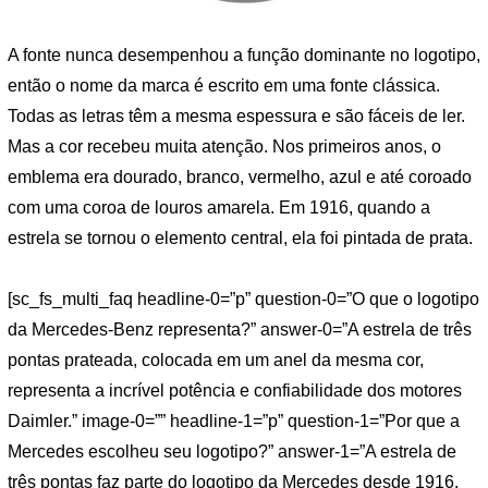
A fonte nunca desempenhou a função dominante no logotipo,
então o nome da marca é escrito em uma fonte clássica.
Todas as letras têm a mesma espessura e são fáceis de ler.
Mas a cor recebeu muita atenção. Nos primeiros anos, o
emblema era dourado, branco, vermelho, azul e até coroado
com uma coroa de louros amarela. Em 1916, quando a
estrela se tornou o elemento central, ela foi pintada de prata.
[sc_fs_multi_faq headline-0=”p” question-0=”O que o logotipo
da Mercedes-Benz representa?” answer-0=”A estrela de três
pontas prateada, colocada em um anel da mesma cor,
representa a incrível potência e confiabilidade dos motores
Daimler.” image-0=”” headline-1=”p” question-1=”Por que a
Mercedes escolheu seu logotipo?” answer-1=”A estrela de
três pontas faz parte do logotipo da Mercedes desde 1916.