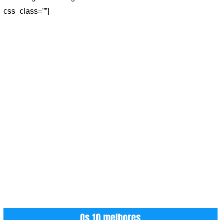
css_class=””]
Os 10 melhores