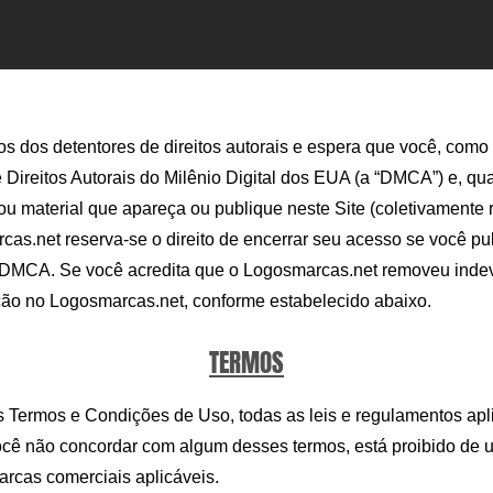
s dos detentores de direitos autorais e espera que você, como 
Direitos Autorais do Milênio Digital dos EUA (a “DMCA”) e, q
 material que apareça ou publique neste Site (coletivamente r
arcas.net reserva-se o direito de encerrar seu acesso se você 
o DMCA. Se você acredita que o Logosmarcas.net removeu inde
ção no Logosmarcas.net, conforme estabelecido abaixo.
TERMOS
s Termos e Condições de Uso, todas as leis e regulamentos apli
ocê não concordar com algum desses termos, está proibido de us
marcas comerciais aplicáveis.