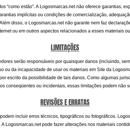
dos “como estão”. A Logosmarcas.net não oferece garantias, exp
 garantias implícitas ou condições de comercialização, adequaç
. Além disso, o Logosmarcas.net não garante nem faz declarações
ternet ou em outros aspectos relacionados a esses materiais ou 
LIMITAÇÕES
res serão responsáveis ​​por quaisquer danos (incluindo, sem 
uso ou da incapacidade de usar os materiais em Site da Logosm
por escrito da possibilidade de tais danos. Como algumas juri
nos conseqüentes ou incidentais, essas limitações podem não se
REVISÕES E ERRATAS
odem incluir erros técnicos, tipográficos ou fotográficos. Lo
al. A Logosmarcas.net pode fazer alterações nos materiais cont