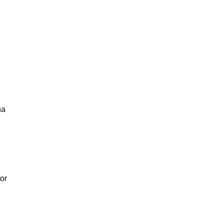
na
or