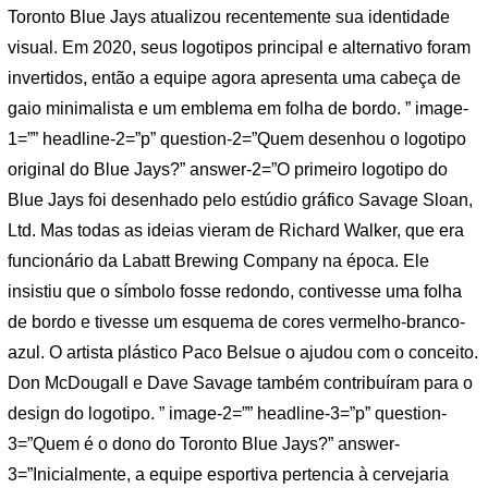
Toronto Blue Jays atualizou recentemente sua identidade
visual. Em 2020, seus logotipos principal e alternativo foram
invertidos, então a equipe agora apresenta uma cabeça de
gaio minimalista e um emblema em folha de bordo. ” image-
1=”” headline-2=”p” question-2=”Quem desenhou o logotipo
original do Blue Jays?” answer-2=”O primeiro logotipo do
Blue Jays foi desenhado pelo estúdio gráfico Savage Sloan,
Ltd. Mas todas as ideias vieram de Richard Walker, que era
funcionário da Labatt Brewing Company na época. Ele
insistiu que o símbolo fosse redondo, contivesse uma folha
de bordo e tivesse um esquema de cores vermelho-branco-
azul. O artista plástico Paco Belsue o ajudou com o conceito.
Don McDougall e Dave Savage também contribuíram para o
design do logotipo. ” image-2=”” headline-3=”p” question-
3=”Quem é o dono do Toronto Blue Jays?” answer-
3=”Inicialmente, a equipe esportiva pertencia à cervejaria