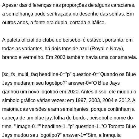
Apesar das diferenças nas proporções de alguns caracteres,
a semelhança pode ser traçada no desenho das serifas. Em
outros anos, a fonte era dupla, cortada e itálica.
A paleta oficial do clube de beisebol é estável, portanto, em
todas as variantes, há dois tons de azul (Royal e Navy),
branco e vermelho. Em 2003 também havia uma cor amarela.
[sc_fs_multi_faq headline-0=”p” question-0=”Quando os Blue
Jays mudaram seu logotipo?” answer-0=”O Blue Jays
ganhou um novo logotipo em 2020. Antes disso, ele mudou o
símbolo gráfico várias vezes: em 1997, 2003, 2004 e 2012. A
maioria das versões eram semelhantes, porque continham a
cabeça de um blue jay, folha de bordo , beisebol e nome do
time. ” image-0=”” headline-1=”p” question-1=”O Toronto Blue
Jays mudou seu logotipo?” answer-1=”Sim, a franquia