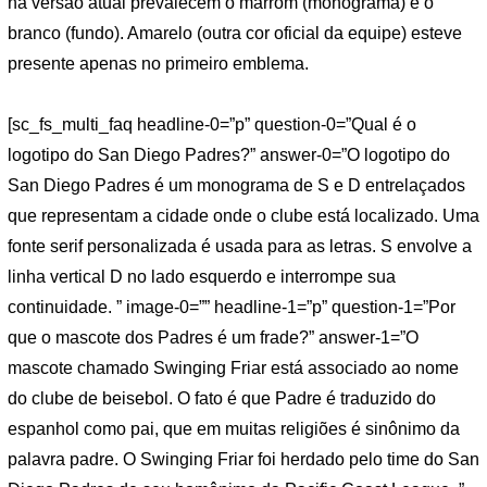
na versão atual prevalecem o marrom (monograma) e o
branco (fundo). Amarelo (outra cor oficial da equipe) esteve
presente apenas no primeiro emblema.
[sc_fs_multi_faq headline-0=”p” question-0=”Qual é o
logotipo do San Diego Padres?” answer-0=”O logotipo do
San Diego Padres é um monograma de S e D entrelaçados
que representam a cidade onde o clube está localizado. Uma
fonte serif personalizada é usada para as letras. S envolve a
linha vertical D no lado esquerdo e interrompe sua
continuidade. ” image-0=”” headline-1=”p” question-1=”Por
que o mascote dos Padres é um frade?” answer-1=”O
mascote chamado Swinging Friar está associado ao nome
do clube de beisebol. O fato é que Padre é traduzido do
espanhol como pai, que em muitas religiões é sinônimo da
palavra padre. O Swinging Friar foi herdado pelo time do San