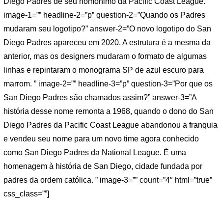
Diego Padres de seu homônimo da Pacific Coast League. ”
image-1=”” headline-2=”p” question-2=”Quando os Padres
mudaram seu logotipo?” answer-2=”O novo logotipo do San
Diego Padres apareceu em 2020. A estrutura é a mesma da
anterior, mas os designers mudaram o formato de algumas
linhas e repintaram o monograma SP de azul escuro para
marrom. ” image-2=”” headline-3=”p” question-3=”Por que os
San Diego Padres são chamados assim?” answer-3=”A
história desse nome remonta a 1968, quando o dono do San
Diego Padres da Pacific Coast League abandonou a franquia
e vendeu seu nome para um novo time agora conhecido
como San Diego Padres da National League. É uma
homenagem à história de San Diego, cidade fundada por
padres da ordem católica. ” image-3=”” count=”4″ html=”true”
css_class=””]