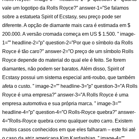
vale um logotipo da Rolls Royce?” answer-1=”Se falamos
sobre a estatueta Spirit of Ecstasy, seu preço pode ser
diferente. A opção de diamante mais cara é estimada em $
200.000. A versão cromada começa em US $ 1.500. ” image-
1=”” headline-2=”p” question-2=”Por que o símbolo da Rolls
Royce é tão caro?” answer-2=”O preço de um símbolo Rolls
Royce depende do material do qual ele é feito. Se forem
diamantes, não podem ser baratos. Além disso, Spirit of
Ecstasy possui um sistema especial anti-roubo, que também
afeta o custo. ” image-2=”” headline-3=”p” question-3=”A Rolls
Royce é uma empresa?” answer-3=”A Rolls Royce é uma
empresa automotiva e sua própria marca. ” image-3=””
headline-4=”p” question-4=”O Rolls-Royce quebra?” answer-
4=”Rolls-Royce quebra como qualquer outro carro. Existem
muitos casos conhecidos em que eles falharam – este foi até
o caso da atriz americana Kim Kardashian. ” image-4=””