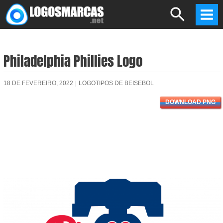
Skip
Search
to
Mai
content
Men
Philadelphia Phillies Logo
18 DE FEVEREIRO, 2022
|
LOGOTIPOS DE BEISEBOL
DOWNLOAD PNG