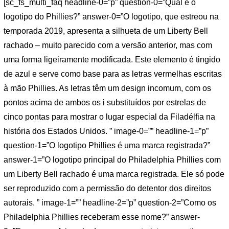
[sc_fs_multi_faq headline-0=”p” question-0=”Qual é o
logotipo do Phillies?” answer-0=”O logotipo, que estreou na
temporada 2019, apresenta a silhueta de um Liberty Bell
rachado – muito parecido com a versão anterior, mas com
uma forma ligeiramente modificada. Este elemento é tingido
de azul e serve como base para as letras vermelhas escritas
à mão Phillies. As letras têm um design incomum, com os
pontos acima de ambos os i substituídos por estrelas de
cinco pontas para mostrar o lugar especial da Filadélfia na
história dos Estados Unidos. ” image-0=”” headline-1=”p”
question-1=”O logotipo Phillies é uma marca registrada?”
answer-1=”O logotipo principal do Philadelphia Phillies com
um Liberty Bell rachado é uma marca registrada. Ele só pode
ser reproduzido com a permissão do detentor dos direitos
autorais. ” image-1=”” headline-2=”p” question-2=”Como os
Philadelphia Phillies receberam esse nome?” answer-