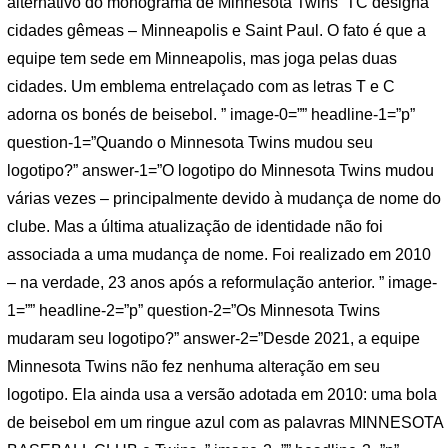
alternativo do monograma de Minnesota Twins ‘TC designa
cidades gêmeas – Minneapolis e Saint Paul. O fato é que a
equipe tem sede em Minneapolis, mas joga pelas duas
cidades. Um emblema entrelaçado com as letras T e C
adorna os bonés de beisebol. ” image-0=”” headline-1=”p”
question-1=”Quando o Minnesota Twins mudou seu
logotipo?” answer-1=”O logotipo do Minnesota Twins mudou
várias vezes – principalmente devido à mudança de nome do
clube. Mas a última atualização de identidade não foi
associada a uma mudança de nome. Foi realizado em 2010
– na verdade, 23 anos após a reformulação anterior. ” image-
1=”” headline-2=”p” question-2=”Os Minnesota Twins
mudaram seu logotipo?” answer-2=”Desde 2021, a equipe
Minnesota Twins não fez nenhuma alteração em seu
logotipo. Ela ainda usa a versão adotada em 2010: uma bola
de beisebol em um ringue azul com as palavras MINNESOTA