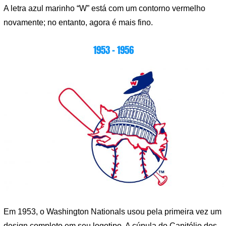
A letra azul marinho “W” está com um contorno vermelho
novamente; no entanto, agora é mais fino.
1953 – 1956
Em 1953, o Washington Nationals usou pela primeira vez um
design completo em seu logotipo. A cúpula do Capitólio dos