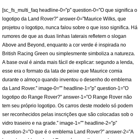
[sc_fs_multi_faq headline-0=”p” question-0=”O que significa o
logotipo da Land Rover?” answer-0=”Maurice Wilks, que
projetou o logotipo, nunca falou sobre o que isso significa. Há
rumores de que as duas linhas laterais refletem o slogan
Above and Beyond, enquanto a cor verde é inspirada no
British Racing Green ou simplesmente simboliza a natureza.
A base oval é ainda mais fácil de explicar: segundo a lenda,
esse era o formato da lata de peixe que Maurice comia
durante o almoço quando inventou o desenho do emblema
da Land Rover.” image-0=”” headline-1=”p” question-1=”O
logotipo do Range Rover?” answer-1=”O Range Rover não
tem seu próprio logotipo. Os carros deste modelo só podem
ser reconhecidos pelas inscrições que são colocadas sob o
vidro traseiro e na grade.” image-1=”” headline-2=”p”
question-2=”O que é o emblema Land Rover?” answer-2=”A