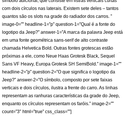
símbolo adicional, que consiste em listras verticais curtas
com dois círculos nas laterais. Existem sete deles – tantos
quantos são os slots na grade do radiador dos carros. ”
image-0=”” headline-1=”p” question-1=”Qual é a fonte do
logotipo da Jeep?” answer-1=”A marca da palavra Jeep está
em uma fonte geométrica sans-serif de alto contraste
chamada Helvetica Bold. Outras fontes grotescas estão
próximas a ele, como Neue Haas Grotesk Black, Sequel
Sans VF Heavy, Europa Grotesk SH SemiBold.” image-1=””
headline-2=”p” question-2=”O que significa o logotipo da
Jeep?” answer-2=”O símbolo, composto por sete faixas
verticais e dois círculos, ilustra a frente do carro. As linhas
representam as ranhuras características da grade do Jeep,
enquanto os círculos representam os faróis.” image-2=””
count=”3″ html=”true” css_class=””]