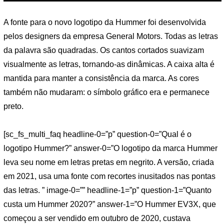
A fonte para o novo logotipo da Hummer foi desenvolvida
pelos designers da empresa General Motors. Todas as letras
da palavra são quadradas. Os cantos cortados suavizam
visualmente as letras, tornando-as dinâmicas. A caixa alta é
mantida para manter a consistência da marca. As cores
também não mudaram: o símbolo gráfico era e permanece
preto.
[sc_fs_multi_faq headline-0=”p” question-0=”Qual é o
logotipo Hummer?” answer-0=”O logotipo da marca Hummer
leva seu nome em letras pretas em negrito. A versão, criada
em 2021, usa uma fonte com recortes inusitados nas pontas
das letras. ” image-0=”” headline-1=”p” question-1=”Quanto
custa um Hummer 2020?” answer-1=”O Hummer EV3X, que
começou a ser vendido em outubro de 2020, custava