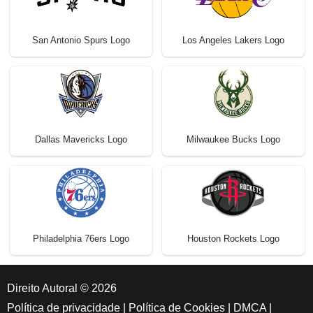
San Antonio Spurs Logo
Los Angeles Lakers Logo
Dallas Mavericks Logo
Milwaukee Bucks Logo
Philadelphia 76ers Logo
Houston Rockets Logo
Direito Autoral © 2026
Política de privacidade
|
Política de Cookies
|
DMCA
|