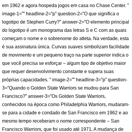
em 1962 e agora hospeda jogos em casa no Chase Center. ”
image-1=”” headline-2=”p” question-2=”O que significa o
logotipo de Stephen Curry?” answer-2=”O elemento principal
do logotipo é um monograma das letras S e C com as quais
começam o nome e o sobrenome do atleta. Na verdade, esta
é sua assinatura única. Curvas suaves simbolizam facilidade
de movimento e um pequeno traço na parte superior indica o
que você precisa se esforçar – algum tipo de objetivo maior
que requer desenvolvimento constante e supera suas
próprias capacidades. ” image-2=”” headline-3=”p” question-
3=”Quando o Golden State Warriors se mudou para San
Francisco?” answer-3=”Os Golden State Warriors,
conhecidos na época como Philadelphia Warriors, mudaram-
se para a cidade e condado de San Francisco em 1962 e ao
mesmo tempo receberam o nome correspondente – San
Francisco Warriors, que foi usado até 1971. A mudança de