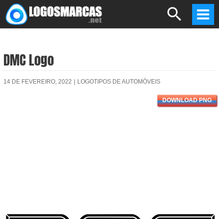
Skip
Search
to
Mai
content
Men
DMC Logo
14 DE FEVEREIRO, 2022
|
LOGOTIPOS DE AUTOMÓVEIS
DOWNLOAD PNG