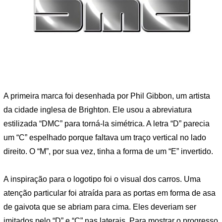
A primeira marca foi desenhada por Phil Gibbon, um artista
da cidade inglesa de Brighton. Ele usou a abreviatura
estilizada “DMC” para torná-la simétrica. A letra “D” parecia
um “C” espelhado porque faltava um traço vertical no lado
direito. O “M”, por sua vez, tinha a forma de um “E” invertido.
A inspiração para o logotipo foi o visual dos carros. Uma
atenção particular foi atraída para as portas em forma de asa
de gaivota que se abriam para cima. Eles deveriam ser
imitados pelo “D” e “C” nas laterais. Para mostrar o progresso