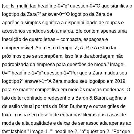
[sc_fs_multi_faq headline-0=”p” question-0=”O que significa o
logotipo da Zara?” answer-0=”O logotipo da Zara de
aparência simples significa a disponibilidade de roupas e
acessórios vendidos sob a marca. Ele contém apenas uma
inscrição de quatro letras – compacta, espaçosa e
compreensível. Ao mesmo tempo, Z, A, R e A estão tão
próximos que se sobrepõem. Isso fala da abordagem não
padronizada da empresa para questões de moda.” image-
0=”” headline-1=”p” question-1=”Por que a Zara mudou seu
logotipo?” answer-1=”A Zara mudou seu logotipo em 2019
para se manter competitiva em meio às marcas modernas. O
fato de ter confiado o redesenho à Baron & Baron, agência
de estilo visual por trás da Dior, Burberry e outras grifes de
luxo, mostra seu desejo de entrar nas fileiras das casas de
moda de alta qualidade e deixar de ser associada apenas ao
fast fashion.” image-1=”” headline-2=”p” question-2=”Por que