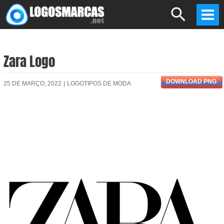
Skip
Search
to
Mai
content
Men
Zara Logo
DOWNLOAD PNG
25 DE MARÇO, 2022
|
LOGOTIPOS DE MODA