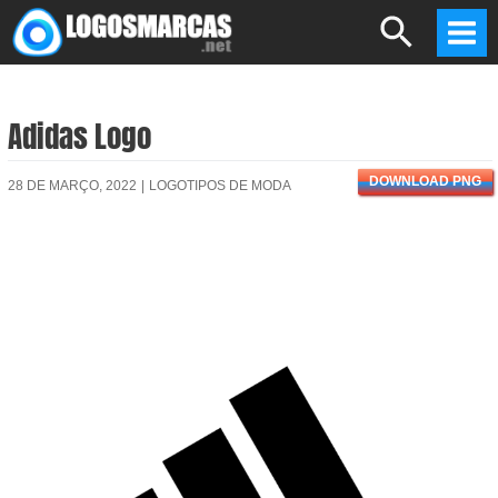
Skip
Search
to
Mai
content
Men
Adidas Logo
DOWNLOAD PNG
28 DE MARÇO, 2022
|
LOGOTIPOS DE MODA