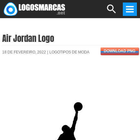
Skip
Search
to
Mai
content
Men
Air Jordan Logo
DOWNLOAD PNG
18 DE FEVEREIRO, 2022
|
LOGOTIPOS DE MODA