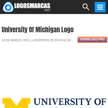
Skip
Search
to
Mai
content
Men
University Of Michigan Logo
DOWNLOAD PNG
19 DE MARÇO, 2022
|
LOGÓTIPOS DE EDUCAÇÃO