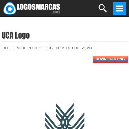
Skip
Search
to
Mai
content
Men
UCA Logo
18 DE FEVEREIRO, 2022
|
LOGÓTIPOS DE EDUCAÇÃO
DOWNLOAD PNG