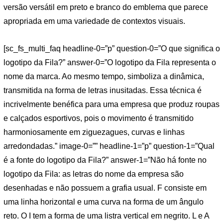
versão versátil em preto e branco do emblema que parece
apropriada em uma variedade de contextos visuais.
[sc_fs_multi_faq headline-0=”p” question-0=”O que significa o
logotipo da Fila?” answer-0=”O logotipo da Fila representa o
nome da marca. Ao mesmo tempo, simboliza a dinâmica,
transmitida na forma de letras inusitadas. Essa técnica é
incrivelmente benéfica para uma empresa que produz roupas
e calçados esportivos, pois o movimento é transmitido
harmoniosamente em ziguezagues, curvas e linhas
arredondadas.” image-0=”” headline-1=”p” question-1=”Qual
é a fonte do logotipo da Fila?” answer-1=”Não há fonte no
logotipo da Fila: as letras do nome da empresa são
desenhadas e não possuem a grafia usual. F consiste em
uma linha horizontal e uma curva na forma de um ângulo
reto. O I tem a forma de uma listra vertical em negrito. L e A