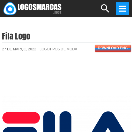
Skip
Search
to
Mai
content
Men
Fila Logo
DOWNLOAD PNG
27 DE MARÇO, 2022
|
LOGOTIPOS DE MODA