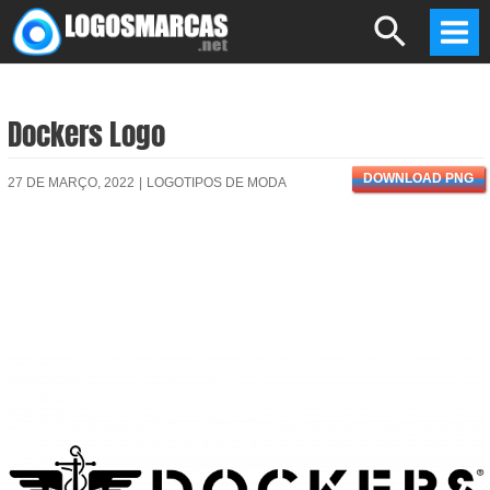
Skip
Search
to
Mai
content
Men
Dockers Logo
DOWNLOAD PNG
27 DE MARÇO, 2022
|
LOGOTIPOS DE MODA