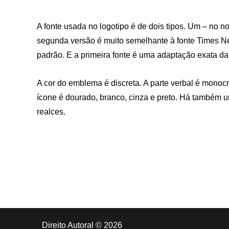
A fonte usada no logotipo é de dois tipos. Um – no 
segunda versão é muito semelhante à fonte Times N
padrão. E a primeira fonte é uma adaptação exata da 
A cor do emblema é discreta. A parte verbal é mono
ícone é dourado, branco, cinza e preto. Há também u
realces.
Direito Autoral © 2026