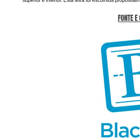
superior e inferior. Esta letra foi escolhida propos
FONTE E