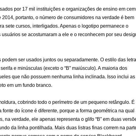
sados ​​por 17 mil instituições e organizações de ensino em cem
e 2014, portanto, o número de consumidores na verdade é bem
a sete cursos, interligados. Apenas o logotipo permanece o
s usuários se acostumaram a ele e o reconhecem por seu desig
s podem ser usados ​​juntos ou separadamente. O estilo das letr
m serifa e minúsculas (exceto o “B” maiúsculo). A maioria dos
eles que não possuem nenhuma linha inclinada. Isso inclui as
 preto em um fundo branco.
 moldura, cobrindo todo o perímetro de um pequeno retângulo. É
 fonte do ícone é diferente, porque a forma geométrica na qual
s, na verdade, ele apenas representa o glifo “B” em duas versõ
ndo da linha pontilhada. Mais duas listras finas correm na part