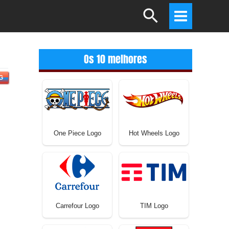
Search
Main
Menu
Os 10 melhores
G
One Piece Logo
Hot Wheels Logo
Carrefour Logo
TIM Logo