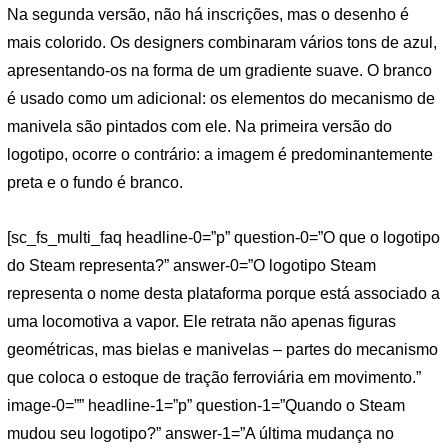
Na segunda versão, não há inscrições, mas o desenho é
mais colorido. Os designers combinaram vários tons de azul,
apresentando-os na forma de um gradiente suave. O branco
é usado como um adicional: os elementos do mecanismo de
manivela são pintados com ele. Na primeira versão do
logotipo, ocorre o contrário: a imagem é predominantemente
preta e o fundo é branco.
[sc_fs_multi_faq headline-0=”p” question-0=”O que o logotipo
do Steam representa?” answer-0=”O logotipo Steam
representa o nome desta plataforma porque está associado a
uma locomotiva a vapor. Ele retrata não apenas figuras
geométricas, mas bielas e manivelas – partes do mecanismo
que coloca o estoque de tração ferroviária em movimento.”
image-0=”” headline-1=”p” question-1=”Quando o Steam
mudou seu logotipo?” answer-1=”A última mudança no