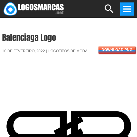
Skip
Search
to
Mai
content
Men
Balenciaga Logo
DOWNLOAD PNG
10 DE FEVEREIRO, 2022
|
LOGOTIPOS DE MODA