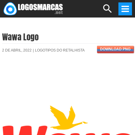
Skip
Search
to
Mai
content
Men
Wawa Logo
DOWNLOAD PNG
2 DE ABRIL, 2022
|
LOGOTIPOS DO RETALHISTA