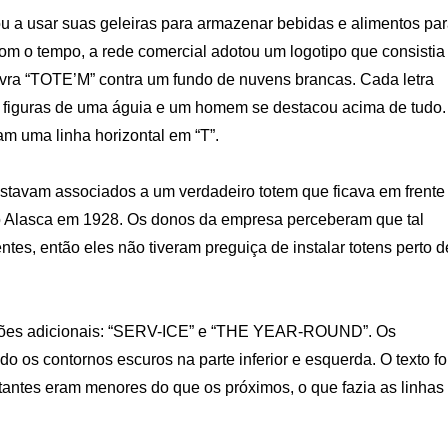
 a usar suas geleiras para armazenar bebidas e alimentos pa
Com o tempo, a rede comercial adotou um logotipo que consistia
avra “TOTE’M” contra um fundo de nuvens brancas. Cada letra
as figuras de uma águia e um homem se destacou acima de tudo.
m uma linha horizontal em “T”.
stavam associados a um verdadeiro totem que ficava em frente
do Alasca em 1928. Os donos da empresa perceberam que tal
tes, então eles não tiveram preguiça de instalar totens perto d
crições adicionais: “SERV-ICE” e “THE YEAR-ROUND”. Os
do os contornos escuros na parte inferior e esquerda. O texto fo
tantes eram menores do que os próximos, o que fazia as linhas