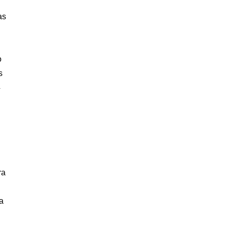
as
o
s
4
ra
a