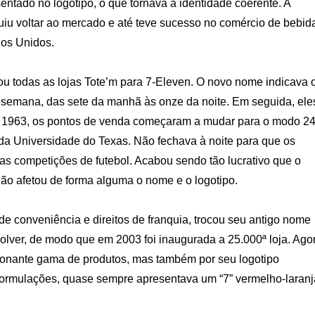
entado no logotipo, o que tornava a identidade coerente. A
guiu voltar ao mercado e até teve sucesso no comércio de bebid
dos Unidos.
u todas as lojas Tote’m para 7-Eleven. O novo nome indicava 
r semana, das sete da manhã às onze da noite. Em seguida, ele
m 1963, os pontos de venda começaram a mudar para o modo 2
da Universidade do Texas. Não fechava à noite para que os
as competições de futebol. Acabou sendo tão lucrativo que o
ão afetou de forma alguma o nome e o logotipo.
de conveniência e direitos de franquia, trocou seu antigo nome
volver, de modo que em 2003 foi inaugurada a 25.000ª loja. Ago
onante gama de produtos, mas também por seu logotipo
formulações, quase sempre apresentava um “7” vermelho-laranj