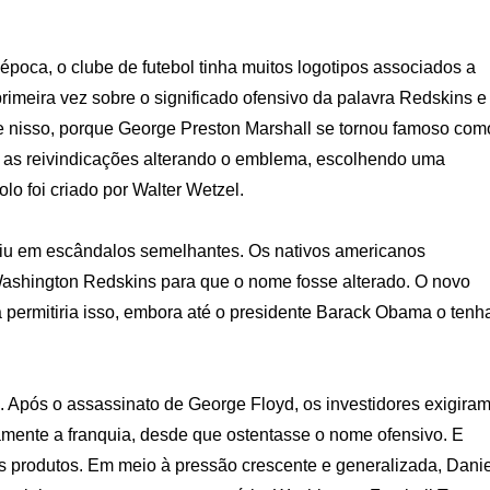
época, o clube de futebol tinha muitos logotipos associados a
primeira vez sobre o significado ofensivo da palavra Redskins e
de nisso, porque George Preston Marshall se tornou famoso com
as as reivindicações alterando o emblema, escolhendo uma
o foi criado por Walter Wetzel.
caiu em escândalos semelhantes. Os nativos americanos
Washington Redskins para que o nome fosse alterado. O novo
a permitiria isso, embora até o presidente Barack Obama o tenh
pós o assassinato de George Floyd, os investidores exigira
amente a franquia, desde que ostentasse o nome ofensivo. E
s produtos. Em meio à pressão crescente e generalizada, Danie