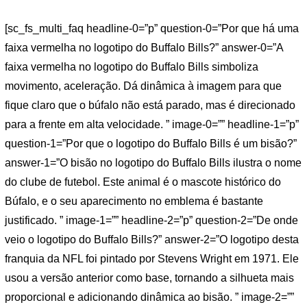
[sc_fs_multi_faq headline-0=”p” question-0=”Por que há uma
faixa vermelha no logotipo do Buffalo Bills?” answer-0=”A
faixa vermelha no logotipo do Buffalo Bills simboliza
movimento, aceleração. Dá dinâmica à imagem para que
fique claro que o búfalo não está parado, mas é direcionado
para a frente em alta velocidade. ” image-0=”” headline-1=”p”
question-1=”Por que o logotipo do Buffalo Bills é um bisão?”
answer-1=”O bisão no logotipo do Buffalo Bills ilustra o nome
do clube de futebol. Este animal é o mascote histórico do
Búfalo, e o seu aparecimento no emblema é bastante
justificado. ” image-1=”” headline-2=”p” question-2=”De onde
veio o logotipo do Buffalo Bills?” answer-2=”O logotipo desta
franquia da NFL foi pintado por Stevens Wright em 1971. Ele
usou a versão anterior como base, tornando a silhueta mais
proporcional e adicionando dinâmica ao bisão. ” image-2=””