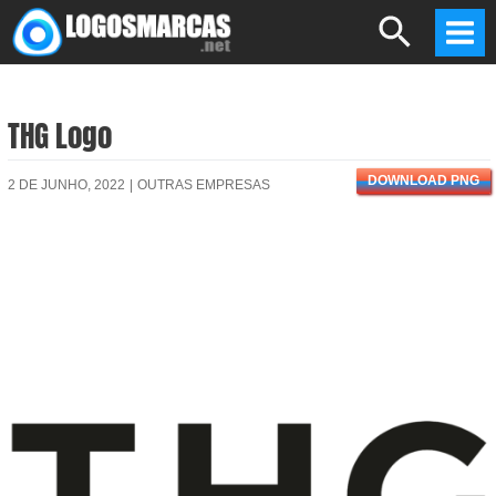
Skip
Search
to
Mai
content
Men
THG Logo
DOWNLOAD PNG
2 DE JUNHO, 2022
|
OUTRAS EMPRESAS