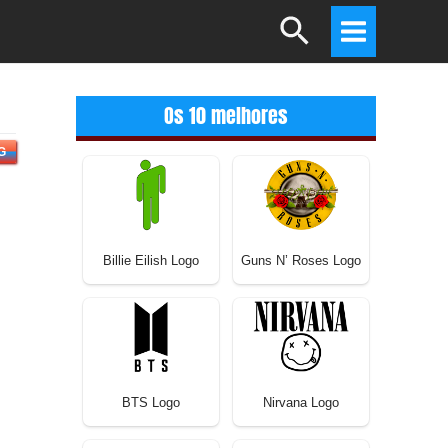
Search
Main
Menu
Os 10 melhores
G
Billie Eilish Logo
Guns N’ Roses Logo
BTS Logo
Nirvana Logo