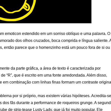
 um emoticon estendido em um sorriso oblíquo e uma palavra. O
humorado dos olhos cruzados, boca comprida e língua saliente. 
s, então parece que o homenzinho está um pouco fora de si ou
ente da parte gráfica, a área de texto é caracterizada por
 de “R”, que é escrito em uma fonte arredondada. Além disso,
ue em combinação com linhas finas formam um contraste origina
lema por si próprio, mas existem várias hipóteses. Acredita-s
s dos fãs durante a performance de roqueiros grunge. A segun
ube de strip-tease Lusty Lady, que já foi muito popular. Ele