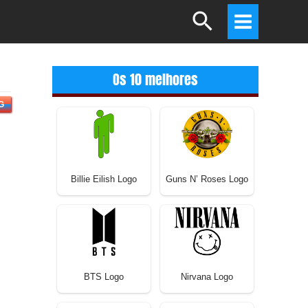
Search
Main
Menu
Os 10 melhores
G
Billie Eilish Logo
Guns N’ Roses Logo
BTS Logo
Nirvana Logo