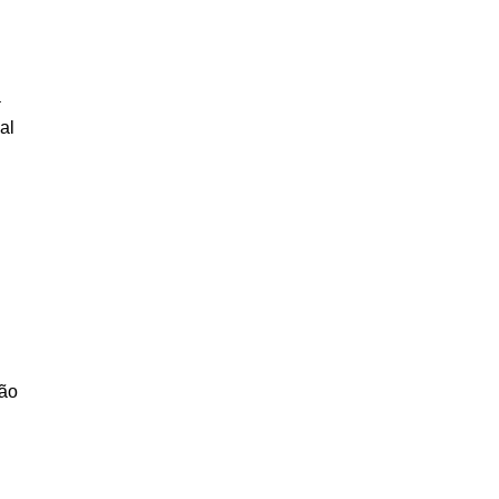
a
al
ção