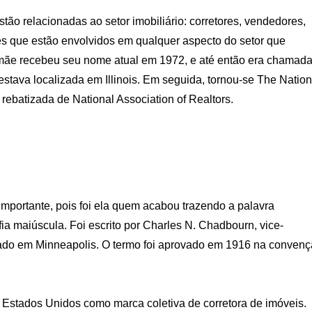
tão relacionadas ao setor imobiliário: corretores, vendedores,
es que estão envolvidos em qualquer aspecto do setor que
a-mãe recebeu seu nome atual em 1972, e até então era chamad
stava localizada em Illinois. Em seguida, tornou-se The Nation
 rebatizada de National Association of Realtors.
portante, pois foi ela quem acabou trazendo a palavra
a maiúscula. Foi escrito por Charles N. Chadbourn, vice-
seado em Minneapolis. O termo foi aprovado em 1916 na conven
Estados Unidos como marca coletiva de corretora de imóveis.