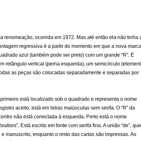
a renomeação, ocorrida em 1972. Mas até então ela não tinha 
contagem regressiva é a partir do momento em que a nova marc
quadrado azul (também pode ser preto) com um grande “R”. É
 retângulo vertical (perna esquerda), um semicírculo (elemen
. Todas as peças são colocadas separadamente e separadas por
 primeiro está localizado sob o quadrado e representa o nome
stro aceito, está em letras maiúsculas sem serifa. O “R” da
 centro não está conectada à esquerda. Perto está o nome
altors”. Está escrito em fonte com serifa fina. A união “de”, que
o e manuscrito, enquanto o resto das cartas são impressas. As