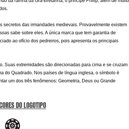
ido da rainha da Grã-Bretanha, o príncipe Philip, além de muit
dos.
s secretos das irmandades medievais. Provavelmente existem
soas sabe sobre eles. A única marca que tem garantia de
ado ao ofício dos pedreiros, pois apresenta os principais
o. Suas extremidades são direcionadas para cima e se cruzam
ma do Quadrado. Nos países de língua inglesa, o símbolo é
ntar um dos três fenômenos: Geometria, Deus ou Grande
 CORES DO LOGOTIPO