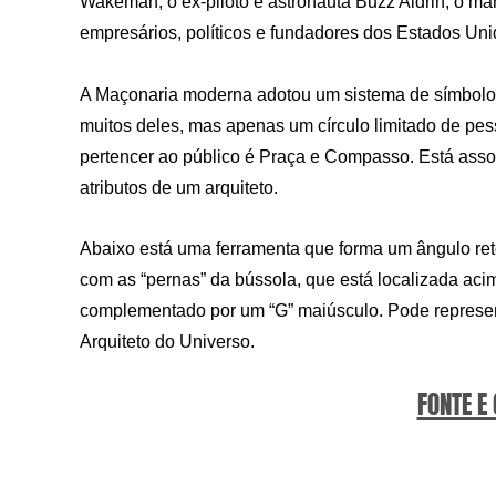
Wakeman, o ex-piloto e astronauta Buzz Aldrin, o mar
empresários, políticos e fundadores dos Estados Uni
A Maçonaria moderna adotou um sistema de símbolo
muitos deles, mas apenas um círculo limitado de pes
pertencer ao público é Praça e Compasso. Está associ
atributos de um arquiteto.
Abaixo está uma ferramenta que forma um ângulo ret
com as “pernas” da bússola, que está localizada aci
complementado por um “G” maiúsculo. Pode represe
Arquiteto do Universo.
FONTE E