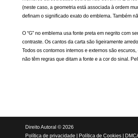
(neste caso, a geometria está associada à ordem mun
definam o significado exato do emblema. Também nã
O “G” no emblema usa fonte preta em negrito com seri
contraste. Os cantos da carta são ligeiramente arred
Todos os contornos internos e externos são escuros,
não têm regras que ditam a fonte e a cor do sinal.
Direito Autoral © 2026
Política de privacidade
|
Política de Cookies
|
DMC