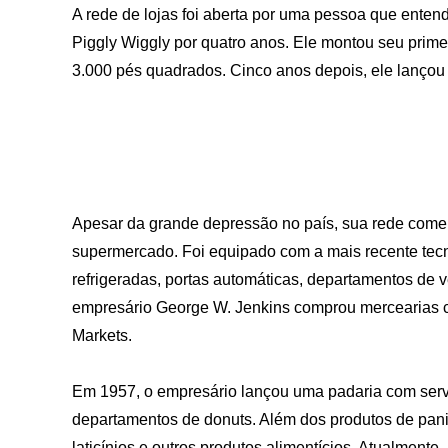
A rede de lojas foi aberta por uma pessoa que entend
Piggly Wiggly por quatro anos. Ele montou seu prim
3.000 pés quadrados. Cinco anos depois, ele lanço
Apesar da grande depressão no país, sua rede comerci
supermercado. Foi equipado com a mais recente tecno
refrigeradas, portas automáticas, departamentos de 
empresário George W. Jenkins comprou mercearias co
Markets.
Em 1957, o empresário lançou uma padaria com serv
departamentos de donuts. Além dos produtos de panif
laticínios e outros produtos alimentícios. Atualment