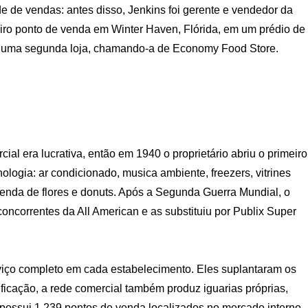
e de vendas: antes disso, Jenkins foi gerente e vendedor da
eiro ponto de venda em Winter Haven, Flórida, em um prédio de
u uma segunda loja, chamando-a de Economy Food Store.
al era lucrativa, então em 1940 o proprietário abriu o primeiro
logia: ar condicionado, musica ambiente, freezers, vitrines
venda de flores e donuts. Após a Segunda Guerra Mundial, o
ncorrentes da All American e as substituiu por Publix Super
iço completo em cada estabelecimento. Eles suplantaram os
icação, a rede comercial também produz iguarias próprias,
e, possui 1.239 pontos de venda localizados no mercado interno.