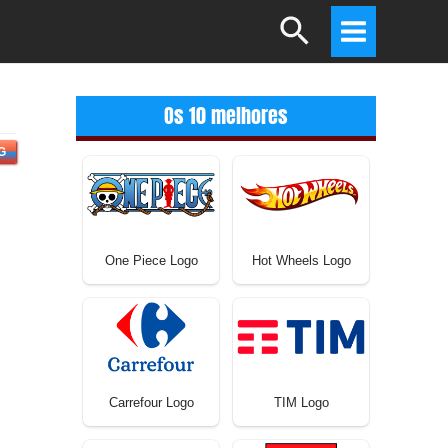
Search
Main
Menu
Os 10 melhores
G
One Piece Logo
Hot Wheels Logo
Carrefour Logo
TIM Logo