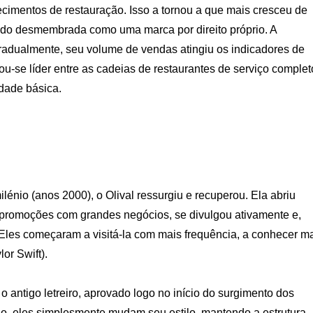
imentos de restauração. Isso a tornou a que mais cresceu de
ndo desmembrada como uma marca por direito próprio. A
adualmente, seu volume de vendas atingiu os indicadores de
ou-se líder entre as cadeias de restaurantes de serviço complet
idade básica.
ilénio (anos 2000), o Olival ressurgiu e recuperou. Ela abriu
u promoções com grandes negócios, se divulgou ativamente e,
Eles começaram a visitá-la com mais frequência, a conhecer m
or Swift).
 antigo letreiro, aprovado logo no início do surgimento dos
o, eles simplesmente mudam seu estilo, mantendo a estrutura