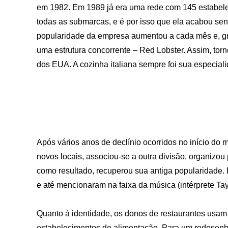
em 1982. Em 1989 já era uma rede com 145 estabelec
todas as submarcas, e é por isso que ela acabou se
popularidade da empresa aumentou a cada mês e, gr
uma estrutura concorrente – Red Lobster. Assim, torn
dos EUA. A cozinha italiana sempre foi sua especial
Após vários anos de declínio ocorridos no início do m
novos locais, associou-se a outra divisão, organizo
como resultado, recuperou sua antiga popularidade. 
e até mencionaram na faixa da música (intérprete Tayl
Quanto à identidade, os donos de restaurantes usam o
estabelecimentos de alimentação. Para um redesenh