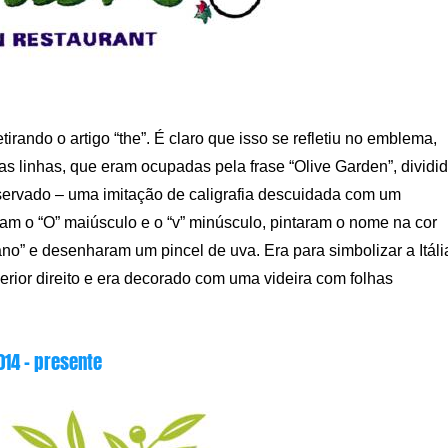
ando o artigo “the”. É claro que isso se refletiu no emblema,
s linhas, que eram ocupadas pela frase “Olive Garden”, dividi
eservado – uma imitação de caligrafia descuidada com um
ram o “O” maiúsculo e o “v” minúsculo, pintaram o nome na cor
liano” e desenharam um pincel de uva. Era para simbolizar a Itáli
perior direito e era decorado com uma videira com folhas
014 – presente