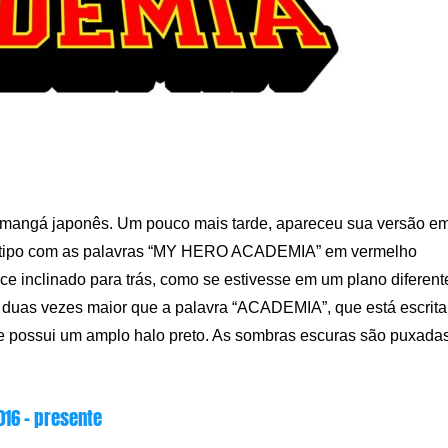
um mangá japonês. Um pouco mais tarde, apareceu sua versão e
logotipo com as palavras “MY HERO ACADEMIA” em vermelho
ece inclinado para trás, como se estivesse em um plano diferent
 duas vezes maior que a palavra “ACADEMIA”, que está escrita
o e possui um amplo halo preto. As sombras escuras são puxada
016 – presente