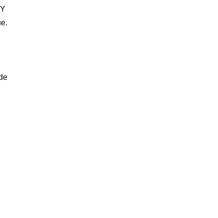
MY
e.
ode