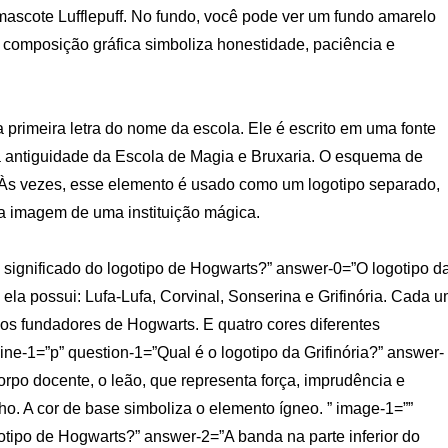
 mascote Lufflepuff. No fundo, você pode ver um fundo amarelo
composição gráfica simboliza honestidade, paciência e
a primeira letra do nome da escola. Ele é escrito em uma fonte
a antiguidade da Escola de Magia e Bruxaria. O esquema de
 Às vezes, esse elemento é usado como um logotipo separado,
 a imagem de uma instituição mágica.
o significado do logotipo de Hogwarts?” answer-0=”O logotipo d
ela possui: Lufa-Lufa, Corvinal, Sonserina e Grifinória. Cada 
dos fundadores de Hogwarts. E quatro cores diferentes
line-1=”p” question-1=”Qual é o logotipo da Grifinória?” answer-
orpo docente, o leão, que representa força, imprudência e
o. A cor de base simboliza o elemento ígneo. ” image-1=””
gotipo de Hogwarts?” answer-2=”A banda na parte inferior do