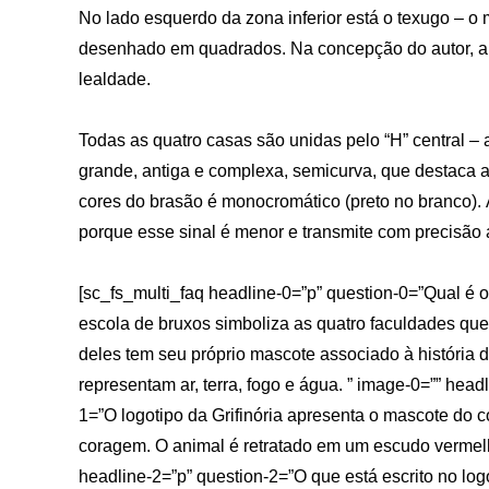
No lado esquerdo da zona inferior está o texugo – o
desenhado em quadrados. Na concepção do autor, a 
lealdade.
Todas as quatro casas são unidas pelo “H” central – 
grande, antiga e complexa, semicurva, que destaca 
cores do brasão é monocromático (preto no branco).
porque esse sinal é menor e transmite com precisão
[sc_fs_multi_faq headline-0=”p” question-0=”Qual é 
escola de bruxos simboliza as quatro faculdades que 
deles tem seu próprio mascote associado à história 
representam ar, terra, fogo e água. ” image-0=”” head
1=”O logotipo da Grifinória apresenta o mascote do c
coragem. O animal é retratado em um escudo vermelh
headline-2=”p” question-2=”O que está escrito no lo