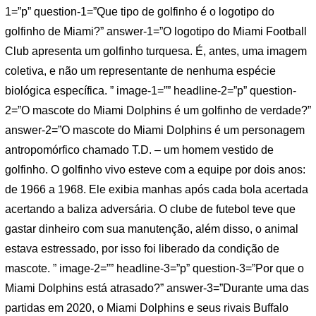
1=”p” question-1=”Que tipo de golfinho é o logotipo do
golfinho de Miami?” answer-1=”O logotipo do Miami Football
Club apresenta um golfinho turquesa. É, antes, uma imagem
coletiva, e não um representante de nenhuma espécie
biológica específica. ” image-1=”” headline-2=”p” question-
2=”O mascote do Miami Dolphins é um golfinho de verdade?”
answer-2=”O mascote do Miami Dolphins é um personagem
antropomórfico chamado T.D. – um homem vestido de
golfinho. O golfinho vivo esteve com a equipe por dois anos:
de 1966 a 1968. Ele exibia manhas após cada bola acertada
acertando a baliza adversária. O clube de futebol teve que
gastar dinheiro com sua manutenção, além disso, o animal
estava estressado, por isso foi liberado da condição de
mascote. ” image-2=”” headline-3=”p” question-3=”Por que o
Miami Dolphins está atrasado?” answer-3=”Durante uma das
partidas em 2020, o Miami Dolphins e seus rivais Buffalo