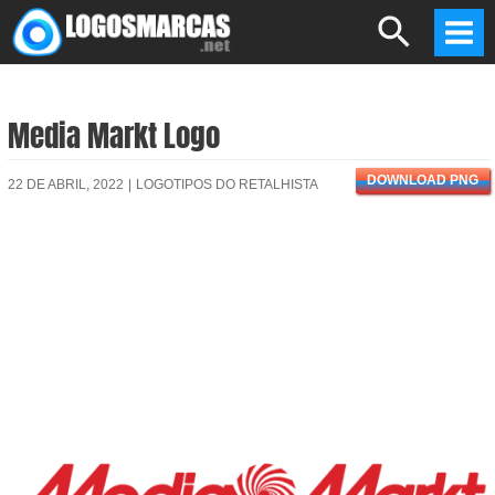
Skip
Search
to
Mai
content
Men
Media Markt Logo
DOWNLOAD PNG
22 DE ABRIL, 2022
|
LOGOTIPOS DO RETALHISTA