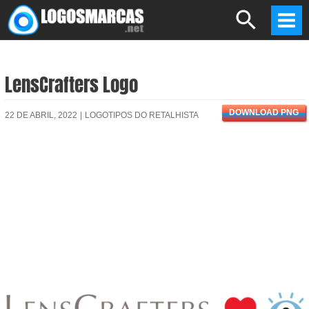
Skip
Search
to
Mai
content
Men
LensCrafters Logo
DOWNLOAD PNG
22 DE ABRIL, 2022
|
LOGOTIPOS DO RETALHISTA