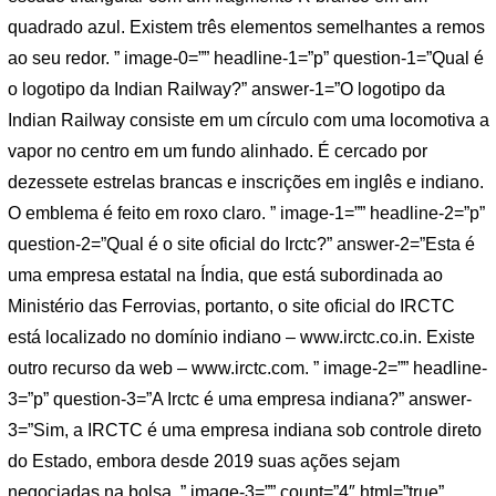
quadrado azul. Existem três elementos semelhantes a remos
ao seu redor. ” image-0=”” headline-1=”p” question-1=”Qual é
o logotipo da Indian Railway?” answer-1=”O logotipo da
Indian Railway consiste em um círculo com uma locomotiva a
vapor no centro em um fundo alinhado. É cercado por
dezessete estrelas brancas e inscrições em inglês e indiano.
O emblema é feito em roxo claro. ” image-1=”” headline-2=”p”
question-2=”Qual é o site oficial do Irctc?” answer-2=”Esta é
uma empresa estatal na Índia, que está subordinada ao
Ministério das Ferrovias, portanto, o site oficial do IRCTC
está localizado no domínio indiano – www.irctc.co.in. Existe
outro recurso da web – www.irctc.com. ” image-2=”” headline-
3=”p” question-3=”A Irctc é uma empresa indiana?” answer-
3=”Sim, a IRCTC é uma empresa indiana sob controle direto
do Estado, embora desde 2019 suas ações sejam
negociadas na bolsa. ” image-3=”” count=”4″ html=”true”