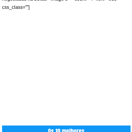
css_class=””]
Os 10 melhores