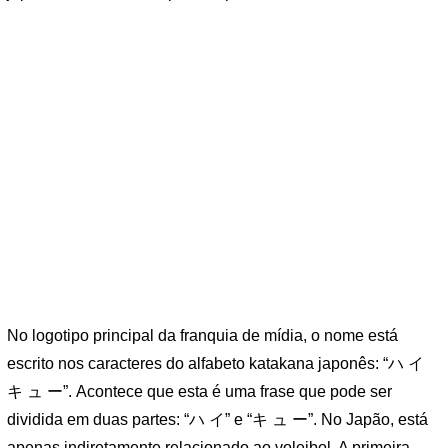
No logotipo principal da franquia de mídia, o nome está
escrito nos caracteres do alfabeto katakana japonês: “ハ イ
キ ュ ー”. Acontece que esta é uma frase que pode ser
dividida em duas partes: “ハ イ” e “キ ュ ー”. No Japão, está
apenas indiretamente relacionado ao voleibol. A primeira