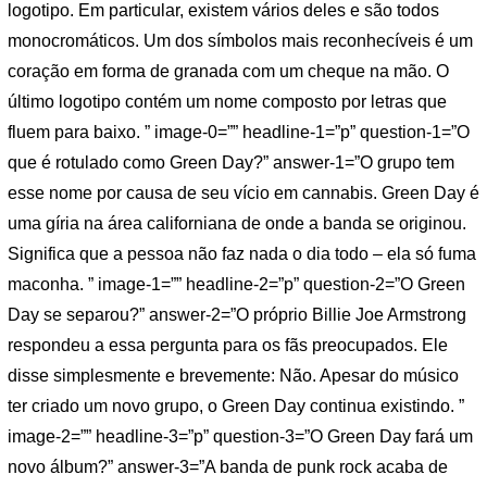
logotipo. Em particular, existem vários deles e são todos
monocromáticos. Um dos símbolos mais reconhecíveis é um
coração em forma de granada com um cheque na mão. O
último logotipo contém um nome composto por letras que
fluem para baixo. ” image-0=”” headline-1=”p” question-1=”O
que é rotulado como Green Day?” answer-1=”O grupo tem
esse nome por causa de seu vício em cannabis. Green Day é
uma gíria na área californiana de onde a banda se originou.
Significa que a pessoa não faz nada o dia todo – ela só fuma
maconha. ” image-1=”” headline-2=”p” question-2=”O Green
Day se separou?” answer-2=”O próprio Billie Joe Armstrong
respondeu a essa pergunta para os fãs preocupados. Ele
disse simplesmente e brevemente: Não. Apesar do músico
ter criado um novo grupo, o Green Day continua existindo. ”
image-2=”” headline-3=”p” question-3=”O Green Day fará um
novo álbum?” answer-3=”A banda de punk rock acaba de