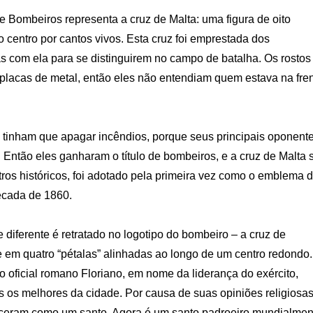
 Bombeiros representa a cruz de Malta: uma figura de oito
 centro por cantos vivos. Esta cruz foi emprestada dos
 com ela para se distinguirem no campo de batalha. Os rostos
lacas de metal, então eles não entendiam quem estava na fre
e tinham que apagar incêndios, porque seus principais oponente
Então eles ganharam o título de bombeiros, e a cruz de Malta 
ros históricos, foi adotado pela primeira vez como o emblema 
cada de 1860.
diferente é retratado no logotipo do bombeiro – a cruz de
e em quatro “pétalas” alinhadas ao longo de um centro redondo.
 o oficial romano Floriano, em nome da liderança do exército,
s os melhores da cidade. Por causa de suas opiniões religiosas
nheceram como um santo. Agora é um santo padroeiro mundialmen