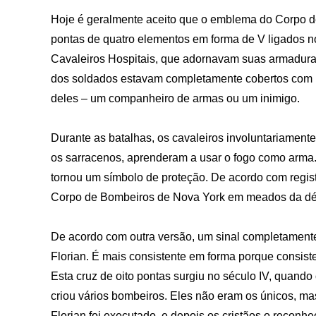
Hoje é geralmente aceito que o emblema do Corpo de
pontas de quatro elementos em forma de V ligados no
Cavaleiros Hospitais, que adornavam suas armaduras
dos soldados estavam completamente cobertos com p
deles – um companheiro de armas ou um inimigo.
Durante as batalhas, os cavaleiros involuntariament
os sarracenos, aprenderam a usar o fogo como arma. 
tornou um símbolo de proteção. De acordo com regist
Corpo de Bombeiros de Nova York em meados da dé
De acordo com outra versão, um sinal completamente 
Florian. É mais consistente em forma porque consist
Esta cruz de oito pontas surgiu no século IV, quando
criou vários bombeiros. Eles não eram os únicos, ma
Florian foi executado, e depois os cristãos o reco