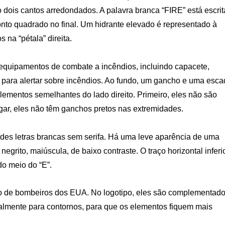
dois cantos arredondados. A palavra branca “FIRE” está escrit
onto quadrado no final. Um hidrante elevado é representado à
na “pétala” direita.
 equipamentos de combate a incêndios, incluindo capacete,
 para alertar sobre incêndios. Ao fundo, um gancho e uma esc
ementos semelhantes do lado direito. Primeiro, eles não são
gar, eles não têm ganchos pretos nas extremidades.
des letras brancas sem serifa. Há uma leve aparência de uma
 negrito, maiúscula, de baixo contraste. O traço horizontal inferi
do meio do “E”.
po de bombeiros dos EUA. No logotipo, eles são complementad
palmente para contornos, para que os elementos fiquem mais