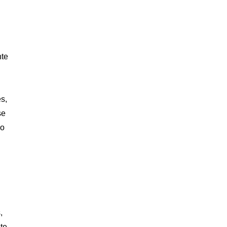
nte
s,
se
do
,
te