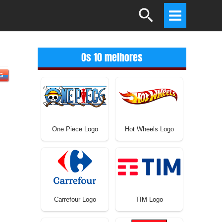
Search
Main
Menu
Os 10 melhores
G
One Piece Logo
Hot Wheels Logo
Carrefour Logo
TIM Logo