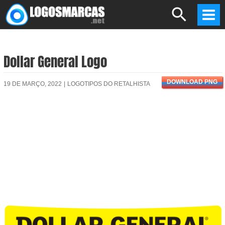
Skip
Search
to
Mai
content
Men
Dollar General Logo
DOWNLOAD PNG
19 DE MARÇO, 2022
|
LOGOTIPOS DO RETALHISTA