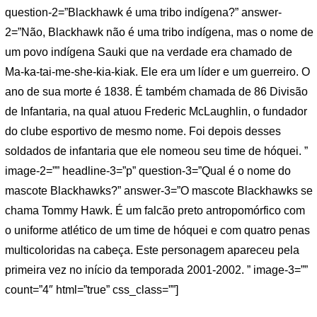
question-2=”Blackhawk é uma tribo indígena?” answer-
2=”Não, Blackhawk não é uma tribo indígena, mas o nome de
um povo indígena Sauki que na verdade era chamado de
Ma-ka-tai-me-she-kia-kiak. Ele era um líder e um guerreiro. O
ano de sua morte é 1838. É também chamada de 86 Divisão
de Infantaria, na qual atuou Frederic McLaughlin, o fundador
do clube esportivo de mesmo nome. Foi depois desses
soldados de infantaria que ele nomeou seu time de hóquei. ”
image-2=”” headline-3=”p” question-3=”Qual é o nome do
mascote Blackhawks?” answer-3=”O mascote Blackhawks se
chama Tommy Hawk. É um falcão preto antropomórfico com
o uniforme atlético de um time de hóquei e com quatro penas
multicoloridas na cabeça. Este personagem apareceu pela
primeira vez no início da temporada 2001-2002. ” image-3=””
count=”4″ html=”true” css_class=””]