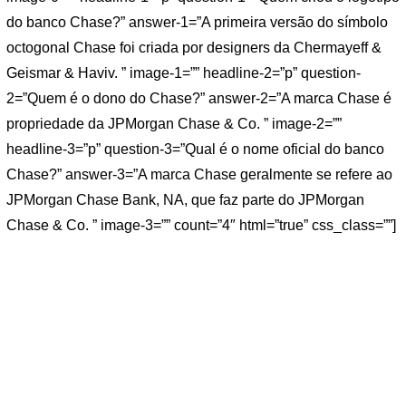
do banco Chase?” answer-1=”A primeira versão do símbolo
octogonal Chase foi criada por designers da Chermayeff &
Geismar & Haviv. ” image-1=”” headline-2=”p” question-
2=”Quem é o dono do Chase?” answer-2=”A marca Chase é
propriedade da JPMorgan Chase & Co. ” image-2=””
headline-3=”p” question-3=”Qual é o nome oficial do banco
Chase?” answer-3=”A marca Chase geralmente se refere ao
JPMorgan Chase Bank, NA, que faz parte do JPMorgan
Chase & Co. ” image-3=”” count=”4″ html=”true” css_class=””]