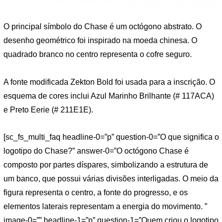
O principal símbolo do Chase é um octógono abstrato. O
desenho geométrico foi inspirado na moeda chinesa. O
quadrado branco no centro representa o cofre seguro.
A fonte modificada Zekton Bold foi usada para a inscrição. O
esquema de cores inclui Azul Marinho Brilhante (# 117ACA)
e Preto Eerie (# 211E1E).
[sc_fs_multi_faq headline-0=”p” question-0=”O que significa o
logotipo do Chase?” answer-0=”O octógono Chase é
composto por partes díspares, simbolizando a estrutura de
um banco, que possui várias divisões interligadas. O meio da
figura representa o centro, a fonte do progresso, e os
elementos laterais representam a energia do movimento. ”
image-0=”” headline-1=”p” question-1=”Quem criou o logotipo