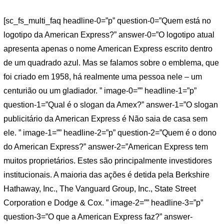
[sc_fs_multi_faq headline-0=”p” question-0=”Quem está no
logotipo da American Express?” answer-0=”O logotipo atual
apresenta apenas o nome American Express escrito dentro
de um quadrado azul. Mas se falamos sobre o emblema, que
foi criado em 1958, há realmente uma pessoa nele – um
centurião ou um gladiador. ” image-0=”” headline-1=”p”
question-1=”Qual é o slogan da Amex?” answer-1=”O slogan
publicitário da American Express é Não saia de casa sem
ele. ” image-1=”” headline-2=”p” question-2=”Quem é o dono
do American Express?” answer-2=”American Express tem
muitos proprietários. Estes são principalmente investidores
institucionais. A maioria das ações é detida pela Berkshire
Hathaway, Inc., The Vanguard Group, Inc., State Street
Corporation e Dodge & Cox. ” image-2=”” headline-3=”p”
question-3=”O que a American Express faz?” answer-