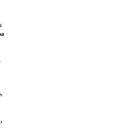
ol
as
.
é
o