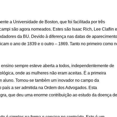
ente a Universidade de Boston, que foi facilitada por três
 campi são agora nomeados. Estes são Isaac Rich, Lee Claflin 
ndadores da BU. Devido à diferença nas datas de apareciment
icam o ano de 1839 e o outro – 1869. Tanto no primeiro como n
 de ensino sempre esteve aberta a todos, independentemente de
teológica, onde as mulheres não eram aceitas. É a primeira
m aluno. Tornou-se também um inovador no campo da
 do país a ser admitida na Ordem dos Advogados. Esta
egra, que deu uma enorme contribuição ao estudo da doença d
ade é simples na forma e conciso no conteúdo. Este é um