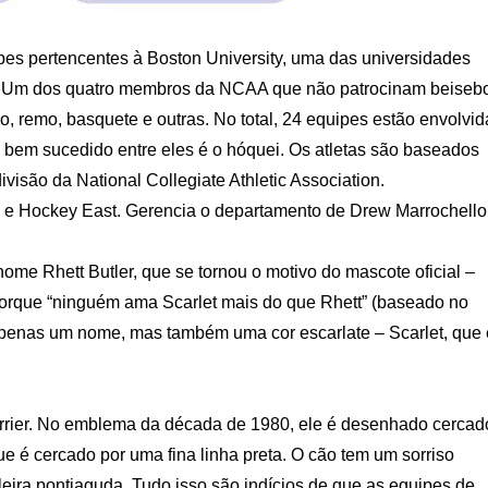
pes pertencentes à Boston University, uma das universidades
. Um dos quatro membros da NCAA que não patrocinam beiseb
lo, remo, basquete e outras. No total, 24 equipes estão envolvid
 bem sucedido entre eles é o hóquei. Os atletas são baseados
isão da National Collegiate Athletic Association.
e Hockey East. Gerencia o departamento de Drew Marrochello
nome Rhett Butler, que se tornou o motivo do mascote oficial –
 porque “ninguém ama Scarlet mais do que Rhett” (baseado no
 apenas um nome, mas também uma cor escarlate – Scarlet, que 
rrier. No emblema da década de 1980, ele é desenhado cercad
 é cercado por uma fina linha preta. O cão tem um sorriso
leira pontiaguda. Tudo isso são indícios de que as equipes de