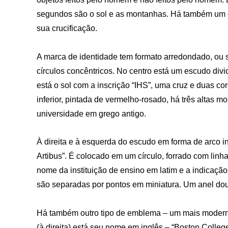
segundos são o sol e as montanhas. Há também um c
sua crucificação.
A marca de identidade tem formato arredondado, ou s
círculos concêntricos. No centro está um escudo div
está o sol com a inscrição “IHS”, uma cruz e duas co
inferior, pintada de vermelho-rosado, há três altas 
universidade em grego antigo.
À direita e à esquerda do escudo em forma de arco in
Artibus”. É colocado em um círculo, forrado com linh
nome da instituição de ensino em latim e a indicaç
são separadas por pontos em miniatura. Um anel dou
Há também outro tipo de emblema – um mais moderno.
(à direita) está seu nome em inglês – “Boston Colleg