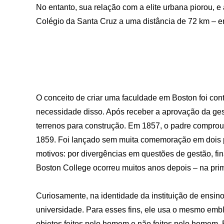
No entanto, sua relação com a elite urbana piorou, e a
Colégio da Santa Cruz a uma distância de 72 km – e
O conceito de criar uma faculdade em Boston foi co
necessidade disso. Após receber a aprovação da ges
terrenos para construção. Em 1857, o padre comprou
1859. Foi lançado sem muita comemoração em dois pré
motivos: por divergências em questões de gestão, fin
Boston College ocorreu muitos anos depois – na pri
Curiosamente, na identidade da instituição de ensin
universidade. Para esses fins, ele usa o mesmo emb
objetos feitos pelo homem e não feitos pelo homem. E