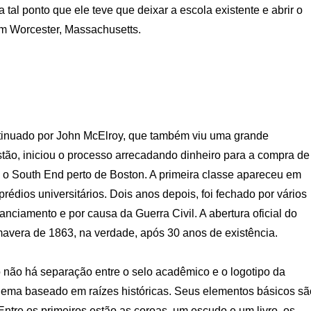
 tal ponto que ele teve que deixar a escola existente e abrir o
m Worcester, Massachusetts.
ntinuado por John McElroy, que também viu uma grande
tão, iniciou o processo arrecadando dinheiro para a compra de
 o South End perto de Boston. A primeira classe apareceu em
dios universitários. Dois anos depois, foi fechado por vários
anciamento e por causa da Guerra Civil. A abertura oficial do
mavera de 1863, na verdade, após 30 anos de existência.
o não há separação entre o selo acadêmico e o logotipo da
lema baseado em raízes históricas. Seus elementos básicos sã
ntre os primeiros estão as coroas, um escudo e um livro, os