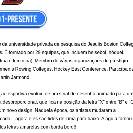
 da universidade privada de pesquisa do Jesuits Boston Colle
. É formado por 29 equipes, que incluem beisebol, hóquei,
lina e feminina). Membro de várias organizações de prestígio:
Women’s Rowing Colleges, Hockey East Conference. Participa d
artin Jarmond.
ação esportiva evoluiu de um sinal de desenho animado para u
 desproporcional, que fica na posição da letra “X” entre “B” e “C
r um novo design. Naquela época, os artistas mudaram a
da – agora eles são lidos de cima para baixo. A águia tornou
des letras amarelas com borda bordô.