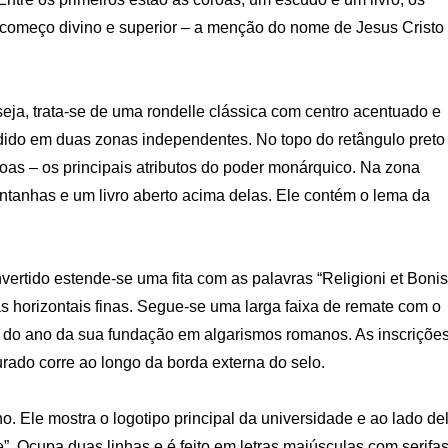
omeço divino e superior – a menção do nome de Jesus Cristo
eja, trata-se de uma rondelle clássica com centro acentuado e
idido em duas zonas independentes. No topo do retângulo preto
roas – os principais atributos do poder monárquico. Na zona
montanhas e um livro aberto acima delas. Ele contém o lema da
vertido estende-se uma fita com as palavras “Religioni et Bonis
as horizontais finas. Segue-se uma larga faixa de remate com o
ão do ano da sua fundação em algarismos romanos. As inscriçõe
rado corre ao longo da borda externa do selo.
 Ele mostra o logotipo principal da universidade e ao lado de
e”. Ocupa duas linhas e é feito em letras maiúsculas com serifa